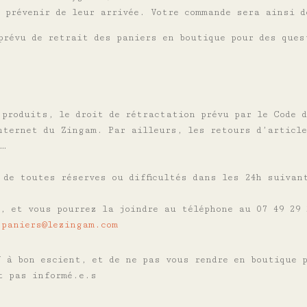
s prévenir de leur arrivée. Votre commande sera ainsi 
prévu de retrait des paniers en boutique pour des ques
 produits, le droit de rétractation prévu par le Code 
internet du Zingam.
Par ailleurs, les retours d’articl
n…
 de toutes réserves ou difficultés dans les 24h suivan
e, et vous pourrez la joindre au téléphone au 07 49 29
e
paniers@lezingam.com
V à bon escient, et de ne pas vous rendre en boutique
t pas informé.e.s