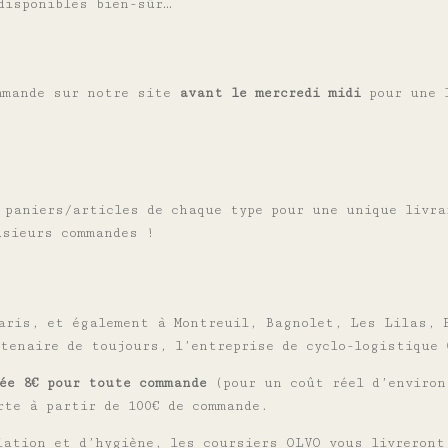
disponibles bien-sûr…
ommande sur notre site
avant le mercredi midi
pour une 
 paniers/articles de chaque type pour une unique livr
usieurs commandes !
aris, et également à Montreuil, Bagnolet, Les Lilas, 
rtenaire de toujours, l’entreprise de cyclo-logistique
ée 8€ pour toute commande
(pour un coût réel d’environ
rte à partir de 100€ de commande.
iation et d’hygiène, les coursiers OLVO vous livreront