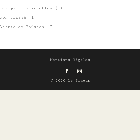
Les paniers recettes
(1)
Non classé
(1)
Viande et Poisson
(7)
Mentions légales
© 2020 Le Zingam