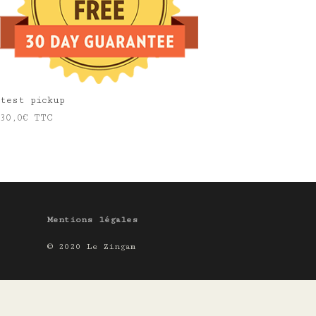
test pickup
30,0
€
TTC
Mentions légales
© 2020 Le Zingam