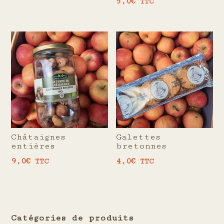
5,0
€
TTC
Châtaignes
Galettes
entières
bretonnes
9,0
€
4,0
€
TTC
TTC
Catégories de produits