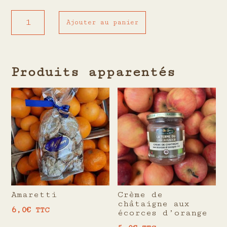
quantité
Ajouter au panier
de
Le
tote
bag
Produits apparentés
Zingam
Amaretti
Crème de
châtaigne aux
6,0
€
TTC
écorces d’orange