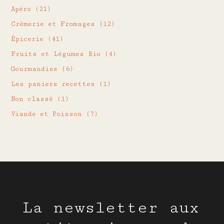
Apéro
(21)
Crèmerie et Fromages
(12)
Épicerie
(41)
Fruits et Légumes Bio
(4)
Gourmandise
(6)
Les paniers recettes
(1)
Non classé
(1)
Viande et Poisson
(7)
La newsletter aux