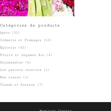
Catégories de produits
Apéro
(21)
Crèmerie et Fromages
(12)
Épicerie
(41)
Fruits et Légumes Bio
(4)
Gourmandise
(6)
Les paniers recettes
(1)
Non classé
(1)
Viande et Poisson
(7)
Mentions légales