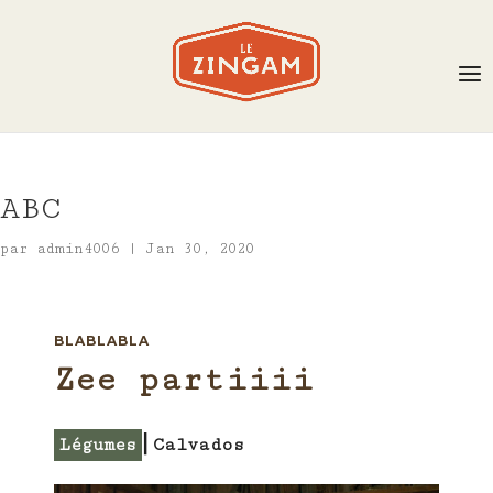
ABC
par
admin4006
|
Jan 30, 2020
BLABLABLA
Zee partiiii
Légumes
⎢­Calvados