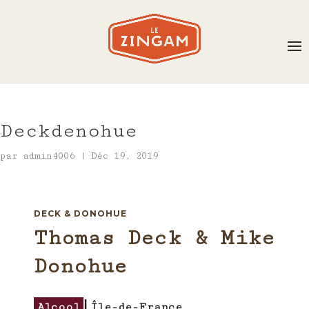
Deckdenohue
par
admin4006
|
Déc 19, 2019
DECK & DONOHUE
Thomas Deck & Mike
Donohue
Alcool
⎢­Île-de-France