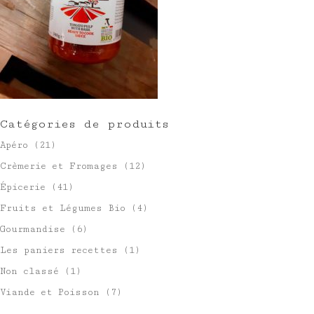
Catégories de produits
Apéro
(21)
Crèmerie et Fromages
(12)
Épicerie
(41)
Fruits et Légumes Bio
(4)
Gourmandise
(6)
Les paniers recettes
(1)
Non classé
(1)
Viande et Poisson
(7)