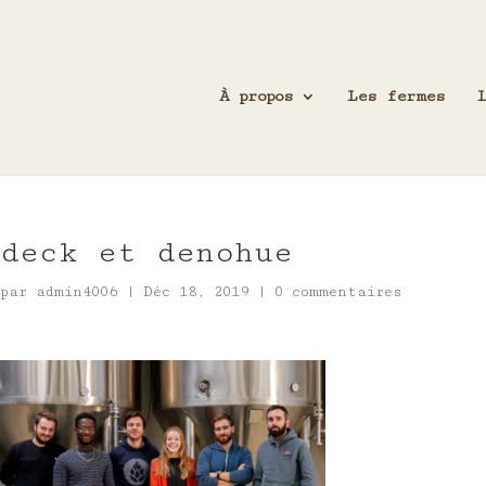
À propos
Les fermes
deck et denohue
par
admin4006
|
Déc 18, 2019
|
0 commentaires