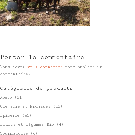
Poster le commentaire
Vous devez
vous connecter
pour publier un
commentaire.
Catégories de produits
Apéro
(21)
Crèmerie et Fromages
(12)
Épicerie
(41)
Fruits et Légumes Bio
(4)
Gourmandise
(6)