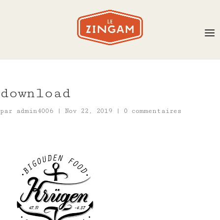
download
par
admin4006
|
Nov 22, 2019
|
0 commentaires