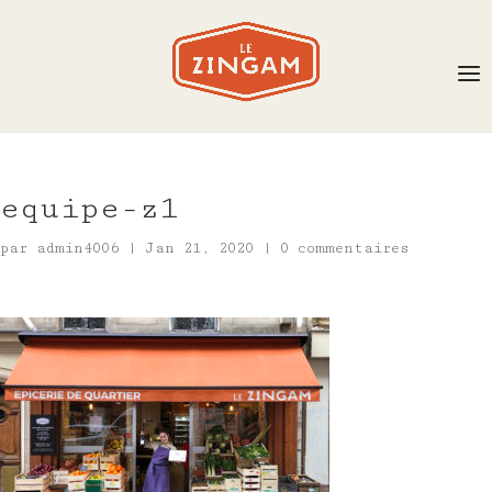
equipe-z1
par
admin4006
|
Jan 21, 2020
|
0 commentaires