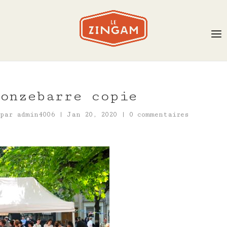
onzebarre copie
par
admin4006
|
Jan 20, 2020
|
0 commentaires